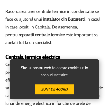
Racordarea unei centrale termice in condensatie se
face cu ajutorul unui
instalator din Bucuresti
, in cazul
in care locuiti in Capitala. De asemenea,
pentru
reparatii centrale termice
este important sa
apelati tot la un specialist.
Centrala termica electrica
Centrala termica electrica reprezinta o alta solutie
Site-ul nostru web folosește cookie-uri în
preferata dat fiind faptul ca ofera incalzire rapida si
scopuri statistice.
eficienta. Este bine de stiut ca in acest caz este bine
sa alegeti centrala in functie de puterea specificata de
SUNT DE ACORD.
catre producator si sa incercati sa estimati consumul
lunar de energie electrica in functie de orele de