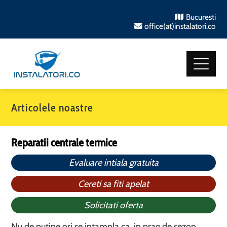
Bucuresti
office(at)instalatori.co
Articolele noastre
Reparatii centrale termice
Evaluare intiala gratuita
Cereti sa fiti apelat
Solicitati oferta
Nu de putine ori se intampla ca, in prag de sezon